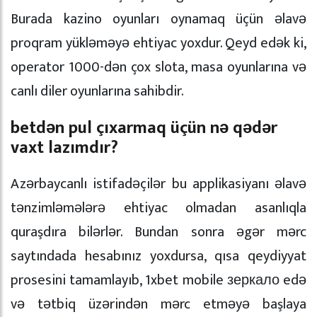
Burada kazino oyunları oynamaq üçün əlavə
proqram yükləməyə ehtiyac yoxdur. Qeyd edək ki,
operator 1000-dən çox slota, masa oyunlarına və
canlı diler oyunlarına sahibdir.
betdən pul çıxarmaq üçün nə qədər
vaxt lazımdır?
Azərbaycanlı istifadəçilər bu applikasiyanı əlavə
tənzimləmələrə ehtiyac olmadan asanlıqla
quraşdıra bilərlər. Bundan sonra əgər mərc
saytındada hesabınız yoxdursa, qısa qeydiyyat
prosesini tamamlayıb, 1xbet mobile зеркало edə
və tətbiq üzərindən mərc etməyə başlaya