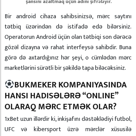
şansını azaltmaq üçün adını şifrələyir.
Bir android cihaza sahibsinizsə, mərc saytını
tətbiq üzərindən də istifadə edə bilərsiniz.
Operatorun Android üçün olan tətbiqi son dərəcə
gözəl dizayna və rahat interfeysə sahibdir. Buna
görə də axtardığınız hər şeyi, o cümlədən mərc
marketlərini sürətli bir şəkildə tapa biləcəksiniz.
BUKMEKER KOMPANIYASINDA
HANSI HADISƏLƏRƏ “ONLINE”
OLARAQ MƏRC ETMƏK OLAR?
1xBet uzun illərdir ki, inkişafını dəstəklədiyi futbol,
UFC və kibersport üzrə mərclər xüsusilə