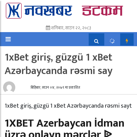
शनिबार, साउन २२, २०८३
1xBet giriş, güzgü 1 xBet
Azərbaycanda rəsmi say
बिहिबार, साउन ०४, २०७९ मा प्रकाशित
1xBet giriş, güzgü 1 xBet Azərbaycanda rəsmi sayt
1XBET Azerbaycan İdman
üzrə onlayn mərclər ᐉ