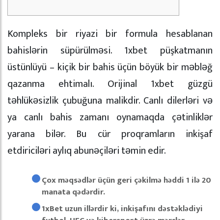
Kompleks bir riyazi bir formula hesablanan
bahislərin süpürülməsi. 1xbet püşkatmanın
üstünlüyü – kiçik bir bahis üçün böyük bir məbləğ
qazanma ehtimalı. Orijinal 1xbet güzgü
təhlükəsizlik çubuğuna malikdir. Canlı dilerləri və
ya canlı bahis zamanı oynamaqda çətinliklər
yarana bilər. Bu cür proqramların inkişaf
etdiriciləri aylıq abunəçiləri təmin edir.
Çox məqsədlər üçün geri çəkilmə həddi 1 ilə 20
manata qədərdir.
1xBet uzun illərdir ki, inkişafını dəstəklədiyi