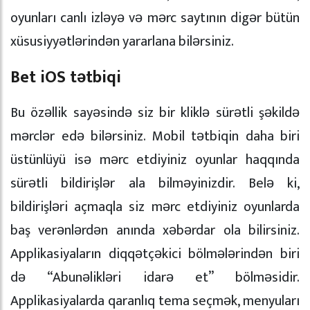
oyunları canlı izləyə və mərc saytının digər bütün
xüsusiyyətlərindən yararlana bilərsiniz.
Bet iOS tətbiqi
Bu özəllik sayəsində siz bir kliklə sürətli şəkildə
mərclər edə bilərsiniz. Mobil tətbiqin daha biri
üstünlüyü isə mərc etdiyiniz oyunlar haqqında
sürətli bildirişlər ala bilməyinizdir. Belə ki,
bildirişləri açmaqla siz mərc etdiyiniz oyunlarda
baş verənlərdən anında xəbərdar ola bilirsiniz.
Applikasiyaların diqqətçəkici bölmələrindən biri
də “Abunəlikləri idarə et” bölməsidir.
Applikasiyalarda qaranlıq tema seçmək, menyuları