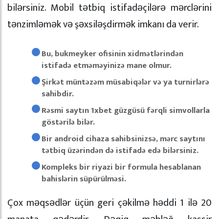
bilərsiniz. Mobil tətbiq istifadəçilərə mərclərini
tənzimləmək və şəxsiləşdirmək imkanı da verir.
Bu, bukmeyker ofisinin xidmətlərindən
istifadə etməməyinizə mane olmur.
Şirkət müntəzəm müsabiqələr və ya turnirlərə
sahibdir.
Rəsmi saytın 1xbet güzgüsü fərqli simvollarla
göstərilə bilər.
Bir android cihaza sahibsinizsə, mərc saytını
tətbiq üzərindən də istifadə edə bilərsiniz.
Kompleks bir riyazi bir formula hesablanan
bahislərin süpürülməsi.
Çox məqsədlər üçün geri çəkilmə həddi 1 ilə 20