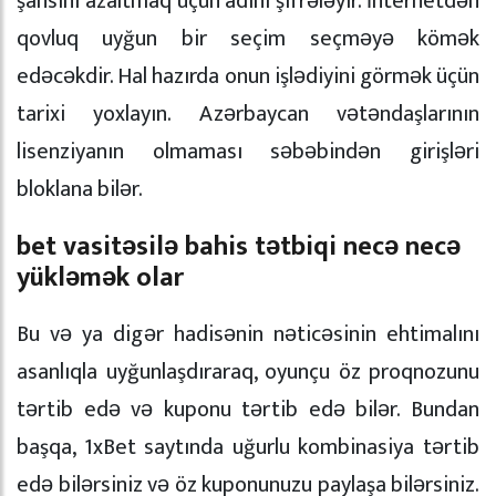
şansını azaltmaq üçün adını şifrələyir. İnternetdən
qovluq uyğun bir seçim seçməyə kömək
edəcəkdir. Hal hazırda onun işlədiyini görmək üçün
tarixi yoxlayın. Azərbaycan vətəndaşlarının
lisenziyanın olmaması səbəbindən girişləri
bloklana bilər.
bet vasitəsilə bahis tətbiqi necə necə
yükləmək olar
Bu və ya digər hadisənin nəticəsinin ehtimalını
asanlıqla uyğunlaşdıraraq, oyunçu öz proqnozunu
tərtib edə və kuponu tərtib edə bilər. Bundan
başqa, 1xBet saytında uğurlu kombinasiya tərtib
edə bilərsiniz və öz kuponunuzu paylaşa bilərsiniz.