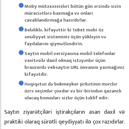
Moby mütəxəssisləri bütün gün ərzində sizin
müraciətlərə baxmağa və onları
cavablandırmağa hazırdırlar.
Beləliklə, kifayəttir ki 1xBet mobi öz
əməliyyat sisteminiz üçün yükləyin və
faydalarını qiymətləndirin.
Saytın mobil versiyasına mobil telefonlar
vasitəsilə daxil olmaq istəyənlər üçün
brauzerdə vebsaytın URL ünvanını yazmağınız
kifayətdir.
Həqiqətən də bukmeyker şirkətinin mərclər
üzrə seçimlər çoxdur və bir-birindən qazanclı
olacaq bonusları sizlər üçün təklif edir.
Saytın ziyarətçiləri iştirakçıların asan daxil və
praktiki olaraq sürətli qeydiyyatı ilə çox razıdırlar.