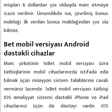
miqdarı 6 dollardan çox olduqda mərc etməyə
icazə verilmir. Ümumilikdə isə, çevrilmiş bonus
məbləği ilk verilən bonus məbləğindən çox ola
bilməz.
Bet mobil versiyası Android
dəstəkli cihazlar
Mərc şirkətinin 1xBet mobil versiyası üzrə
tətbiqlərinin mobil cihazlarınızda istifadə edə
bilmək üçün müəyyən sistem tələblərinə cavab
verməniz lazımdır. 1xBet mobil versiyası tətbiqi
IOS əməliyyat sistemi dəstəkli iPhone və iPad
cihazlarınız üçün də dəstəyi vardır. IOS