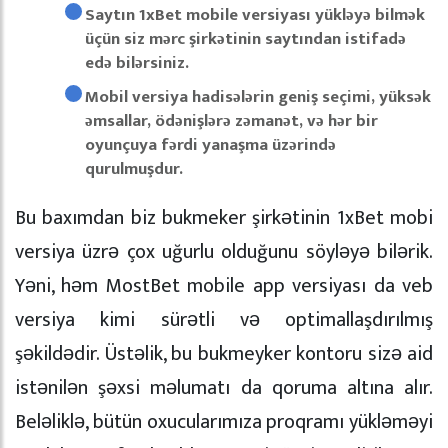
Saytın 1xBet mobile versiyası yükləyə bilmək
üçün siz mərc şirkətinin saytından istifadə
edə bilərsiniz.
Mobil versiya hadisələrin geniş seçimi, yüksək
əmsallar, ödənişlərə zəmanət, və hər bir
oyunçuya fərdi yanaşma üzərində
qurulmuşdur.
Bu baxımdan biz bukmeker şirkətinin 1xBet mobi
versiya üzrə çox uğurlu olduğunu söyləyə bilərik.
Yəni, həm MostBet mobile app versiyası da veb
versiya kimi sürətli və optimallaşdırılmış
şəkildədir. Üstəlik, bu bukmeyker kontoru sizə aid
istənilən şəxsi məlumatı da qoruma altına alır.
Beləliklə, bütün oxucularımıza proqramı yükləməyi