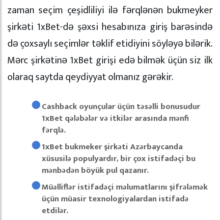
zaman seçim çeşidliliyi ilə fərqlənən bukmeyker
şirkəti 1xBet-də şəxsi hesabınıza giriş barəsində
də çoxsaylı seçimlər təklif etidiyini söyləyə bilərik.
Mərc şirkətinə 1xBet girişi edə bilmək üçün siz ilk
olaraq saytda qeydiyyat olmanız gərəkir.
Cashback oyunçular üçün təsəlli bonusudur
1xBet qələbələr və itkilər arasında mənfi
fərqlə.
1xBet bukmeker şirkəti Azərbaycanda
xüsusilə populyardır, bir çox istifadəçi bu
mənbədən böyük pul qazanır.
Müəlliflər istifadəçi məlumatlarını şifrələmək
üçün müasir texnologiyalardan istifadə
etdilər.