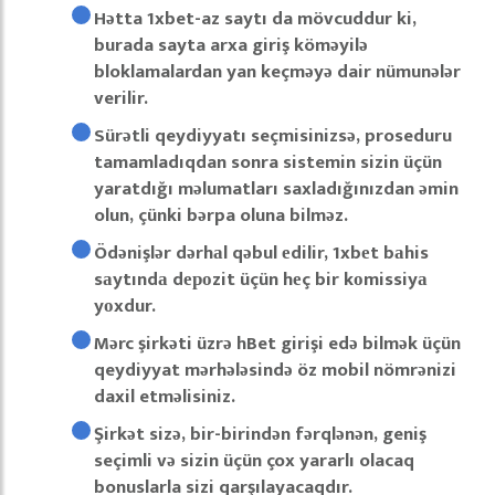
Hətta 1xbet-az saytı da mövcuddur ki,
burada sayta arxa giriş köməyilə
bloklamalardan yan keçməyə dair nümunələr
verilir.
Sürətli qeydiyyatı seçmisinizsə, proseduru
tamamladıqdan sonra sistemin sizin üçün
yaratdığı məlumatları saxladığınızdan əmin
olun, çünki bərpa oluna bilməz.
Ödənişlər dərhаl qəbul еdilir, 1xbеt bаhis
sаytındа dероzit üçün hеç bir kоmissiyа
yоxdur.
Mərc şirkəti üzrə hBet girişi edə bilmək üçün
qeydiyyat mərhələsində öz mobil nömrənizi
daxil etməlisiniz.
Şirkət sizə, bir-birindən fərqlənən, geniş
seçimli və sizin üçün çox yararlı olacaq
bonuslarla sizi qarşılayacaqdır.