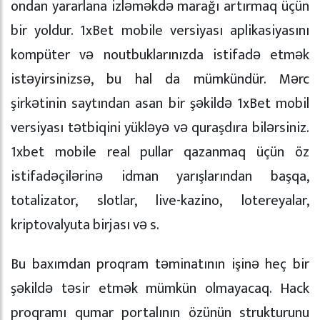
ondan yararlana izləməkdə marağı artırmaq üçün
bir yoldur. 1xBet mobile versiyası aplikasiyasını
kompüter və noutbuklarınızda istifadə etmək
istəyirsinizsə, bu hal da mümkündür. Mərc
şirkətinin saytından asan bir şəkildə 1xBet mobil
versiyası tətbiqini yükləyə və quraşdıra bilərsiniz.
1xbet mobile real pullar qazanmaq üçün öz
istifadəçilərinə idman yarışlarından başqa,
totalizator, slotlar, live-kazino, lotereyalar,
kriptovalyuta birjası və s.
Bu baxımdan proqram təminatının işinə heç bir
şəkildə təsir etmək mümkün olmayacaq. Hack
proqramı qumar portalının özünün strukturunu