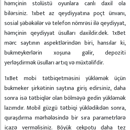
həmçinin stolüstü oyunlara canlı daxil ola
bilərsiniz. 1xbet az qeydiyyatına poçt ünvanı,
sosial şəbəkələr və telefon nömrəsi ilə qeydiyyat,
həmçinin qeydiyyat üsulları daxildir.dek. 1xBet
mərc saytının aspektlərindən biri, hansılar ki,
bukmеykеrlərin xoşuna gəlir, depoziti
yerləşdirmək üsulları artıq və müxtəlifdir.
1xBet mobi tətbiqetməsini yükləmək üçün
bukmeker şirkətinin saytına giriş edirsiniz, daha
sonra isə tətbiqlər olan bölməyə gedin yükləmək
lazımdır. Mobil güzgü tətbiqi yüklədikdən sonra,
quraşdırma mərhələsində bir sıra parametrlərə
icazə verməlisiniz. Böyük cekpotu daha tez