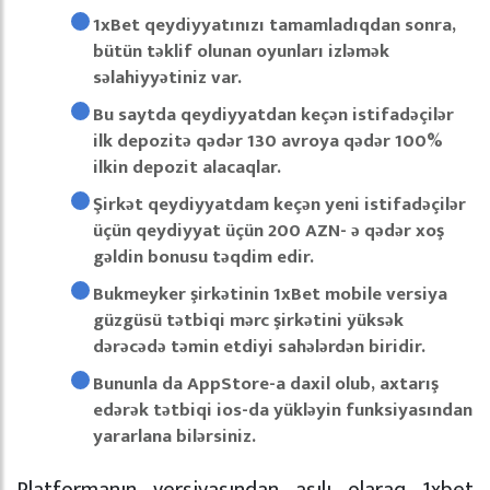
1xBet qeydiyyatınızı tamamladıqdan sonra,
bütün təklif olunan oyunları izləmək
səlahiyyətiniz var.
Bu saytda qeydiyyatdan keçən istifadəçilər
ilk depozitə qədər 130 avroya qədər 100%
ilkin depozit alacaqlar.
Şirkət qeydiyyatdam keçən yeni istifadəçilər
üçün qeydiyyat üçün 200 AZN- ə qədər xoş
gəldin bonusu təqdim edir.
Bukmeyker şirkətinin 1xBet mobile versiya
güzgüsü tətbiqi mərc şirkətini yüksək
dərəcədə təmin etdiyi sahələrdən biridir.
Bununla da AppStore-a daxil olub, axtarış
edərək tətbiqi ios-da yükləyin funksiyasından
yararlana bilərsiniz.
Platformanın versiyasından asılı olaraq 1xbet