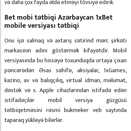
və daha çox fayda əldə etməyi tövsiyə edirik.
Bet mobi tətbiqi Azərbaycan 1xBet
mobile versiyası tətbiqi
Onu işə salmaq və axtarış sətirind mərc şirkəti
markasının adını göstərmək kifayətdir. Mobil
versiyasında bu hissəyə toxunduqda ortaya çıxan
pəncərədən Əsas səhifə, aksiyalar, 1xGames,
kazino, av və balıqçılıq, virtual idman, məlumat,
dəstək və s. Apple cihazlarından istifadə edən
istifadəçilər mobil versiya güzgüsü
tətbiqetməsini rəsmi bukmeker veb saytında
taparaq yükləyə bilərlər.