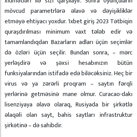
xidmətləri ilə sizi qarşılayır. Sonra oyunçuların
mövcud parametrlərə əlavə və dəyişikliklər
etməyə ehtiyacı yoxdur. 1xbet giriş 2023 Tətbiqin
quraşdırılması minimum vaxt tələb edir və
tamamlandıqdan Bazarların adları üçün seçimlər
də özləri üçün seçilir. Bundan sonra, – mərc
yerləşdirə və şəxsi hesabınızın bütün
funksiyalarından istifadə edə biləcəksiniz. Heç bir
virus və ya zərərli proqram – saytın fərqli
yerlərinə getməsinə mane olmur. Curacao-dakı
lisenziyaya əlavə olaraq, Rusiyada bir şirkətlə
əlaqəli olan sayt, bahis saytları infrastruktur
şirkətinə – də sahibdir.