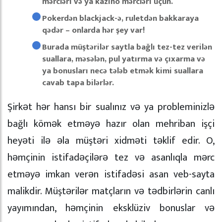
mərcləri və ya kazino mərcləri üçün.
Pokerdən blackjack-ə, ruletdən bakkaraya
qədər – onlarda hər şey var!
Burada müştərilər saytla bağlı tez-tez verilən
suallara, məsələn, pul yatırma və çıxarma və
ya bonusları necə tələb etmək kimi suallara
cavab tapa bilərlər.
Şirkət hər hansı bir sualınız və ya probleminizlə
bağlı kömək etməyə hazır olan mehriban işçi
heyəti ilə əla müştəri xidməti təklif edir. O,
həmçinin istifadəçilərə tez və asanlıqla mərc
etməyə imkan verən istifadəsi asan veb-sayta
malikdir. Müştərilər matçların və tədbirlərin canlı
yayımından, həmçinin eksklüziv bonuslar və