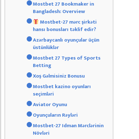
Mostbet 27 Bookmaker in
Bangladesh: Overview
Mostbet-27 mərc şirkəti
hansı bonusları təklif edir?
Azərbaycanlı oyunçular üçün
üstünlüklər
Mostbet 27 Types of Sports
Betting
Xoş Gəlmisiniz Bonusu
Mostbet kazino oyunları
seçimləri
Aviator Oyunu
Oyunçuların Rəyləri
Mostbet-27 Idman Mərclərinin
Növləri