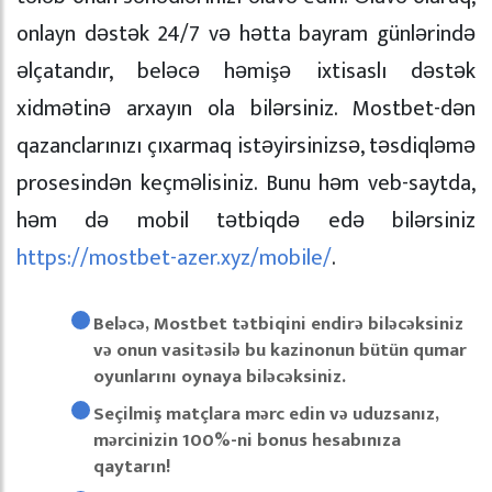
onlayn dəstək 24/7 və hətta bayram günlərində
əlçatandır, beləcə həmişə ixtisaslı dəstək
xidmətinə arxayın ola bilərsiniz. Mostbet-dən
qazanclarınızı çıxarmaq istəyirsinizsə, təsdiqləmə
prosesindən keçməlisiniz. Bunu həm veb-saytda,
həm də mobil tətbiqdə edə bilərsiniz
https://mostbet-azer.xyz/mobile/
.
Beləcə, Mostbet tətbiqini endirə biləcəksiniz
və onun vasitəsilə bu kazinonun bütün qumar
oyunlarını oynaya biləcəksiniz.
Seçilmiş matçlara mərc edin və uduzsanız,
mərcinizin 100%-ni bonus hesabınıza
qaytarın!