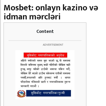
Mosbet: onlayn kazino və
idman mərcləri
Content