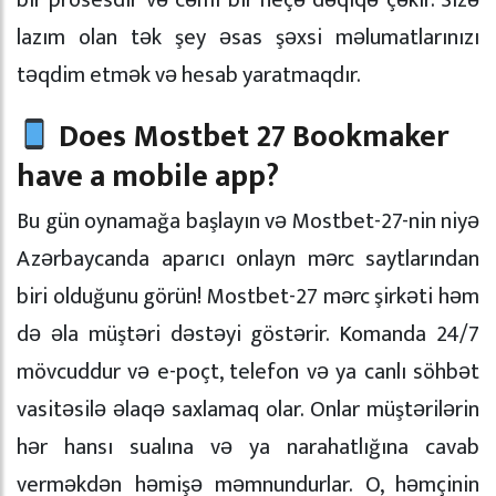
bir prosesdir və cəmi bir neçə dəqiqə çəkir. Sizə
lazım olan tək şey əsas şəxsi məlumatlarınızı
təqdim etmək və hesab yaratmaqdır.
Does Mostbet 27 Bookmaker
have a mobile app?
Bu gün oynamağa başlayın və Mostbet-27-nin niyə
Azərbaycanda aparıcı onlayn mərc saytlarından
biri olduğunu görün! Mostbet-27 mərc şirkəti həm
də əla müştəri dəstəyi göstərir. Komanda 24/7
mövcuddur və e-poçt, telefon və ya canlı söhbət
vasitəsilə əlaqə saxlamaq olar. Onlar müştərilərin
hər hansı sualına və ya narahatlığına cavab
verməkdən həmişə məmnundurlar. O, həmçinin