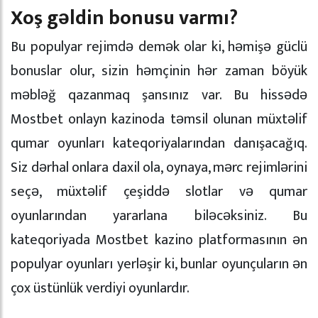
Xoş gəldin bonusu varmı?
Bu populyar rejimdə demək olar ki, həmişə güclü
bonuslar olur, sizin həmçinin hər zaman böyük
məbləğ qazanmaq şansınız var. Bu hissədə
Mostbet onlayn kazinoda təmsil olunan müxtəlif
qumar oyunları kateqoriyalarından danışacağıq.
Siz dərhal onlara daxil ola, oynaya, mərc rejimlərini
seçə, müxtəlif çeşiddə slotlar və qumar
oyunlarından yararlana biləcəksiniz. Bu
kateqoriyada Mostbet kazino platformasının ən
populyar oyunları yerləşir ki, bunlar oyunçuların ən
çox üstünlük verdiyi oyunlardır.