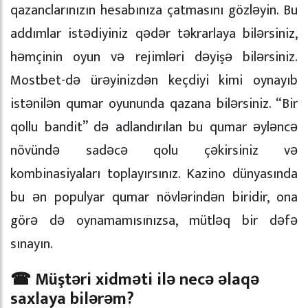
qazanclarınızın hesabınıza çatmasını gözləyin. Bu
addımlar istədiyiniz qədər təkrarlaya bilərsiniz,
həmçinin oyun və rejimləri dəyişə bilərsiniz.
Mostbet-də ürəyinizdən keçdiyi kimi oynayıb
istənilən qumar oyununda qazana bilərsiniz. “Bir
qollu bandit” də adlandırılan bu qumar əyləncə
növündə sadəcə qolu çəkirsiniz və
kombinasiyaları toplayırsınız. Kazino dünyasında
bu ən populyar qumar növlərindən biridir, ona
görə də oynamamısınızsa, mütləq bir dəfə
sınayın.
☎ Müştəri xidməti ilə necə əlaqə
saxlaya bilərəm?