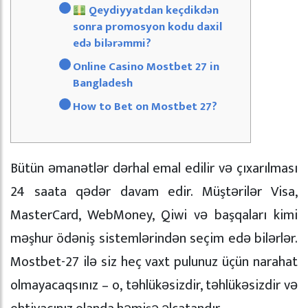
Qeydiyyatdan keçdikdən
sonra promosyon kodu daxil
edə bilərəmmi?
Online Casino Mostbet 27 in
Bangladesh
How to Bet on Mostbet 27?
Bütün əmanətlər dərhal emal edilir və çıxarılması
24 saata qədər davam edir. Müştərilər Visa,
MasterCard, WebMoney, Qiwi və başqaları kimi
məşhur ödəniş sistemlərindən seçim edə bilərlər.
Mostbet-27 ilə siz heç vaxt pulunuz üçün narahat
olmayacaqsınız – o, təhlükəsizdir, təhlükəsizdir və