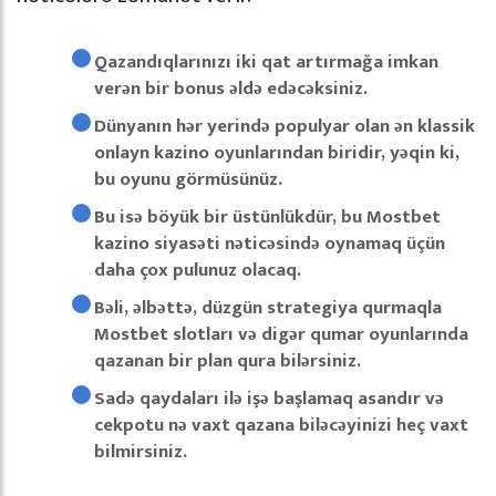
Qazandıqlarınızı iki qat artırmağa imkan
verən bir bonus əldə edəcəksiniz.
Dünyanın hər yerində populyar olan ən klassik
onlayn kazino oyunlarından biridir, yəqin ki,
bu oyunu görmüsünüz.
Bu isə böyük bir üstünlükdür, bu Mostbet
kazino siyasəti nəticəsində oynamaq üçün
daha çox pulunuz olacaq.
Bəli, əlbəttə, düzgün strategiya qurmaqla
Mostbet slotları və digər qumar oyunlarında
qazanan bir plan qura bilərsiniz.
Sadə qaydaları ilə işə başlamaq asandır və
cekpotu nə vaxt qazana biləcəyinizi heç vaxt
bilmirsiniz.