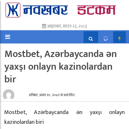
आइतबार, साउन २३, २०८३
Mostbet, Azərbaycanda ən
yaxşı onlayn kazinolardan
bir
शनिबार, असार १०, २०७९ मा प्रकाशित
Mostbet, Azərbaycanda ən yaxşı onlayn
kazinolardan biri