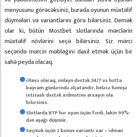
menyusunu görəcəksiniz, burada oyunun müxtəlif
düymələri və variantlarını görə bilərsiniz. Demək
olar ki, bütün Mostbet slotlarında mərclərin
müxtəlif növlərini seçə bilərsiniz. Siz mərci
seçəndə mərcin məbləğini daxil etmək üçün bir
sahə peyda olacaq.
Əlavə olaraq, onlayn dəstək 24/7 və hətta
bayram günlərində əlçatandır, beləcə həmişə
ixtisaslı dəstək xidmətinə arxayın ola
bilərsiniz.
Slotlarda RTP hər oyun üçün fərdi, lakin 99%-
dən aşağı düşmür.
Seçmək üçün 2 bonus variantı var – idman