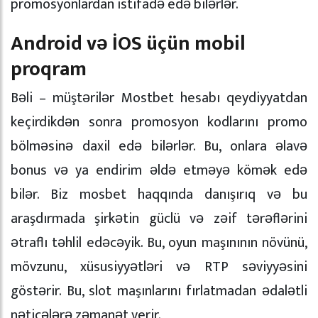
promosyonlardan istifadə edə bilərlər.
Android və İOS üçün mobil
proqram
Bəli – müştərilər Mostbet hesabı qeydiyyatdan
keçirdikdən sonra promosyon kodlarını promo
bölməsinə daxil edə bilərlər. Bu, onlara əlavə
bonus və ya endirim əldə etməyə kömək edə
bilər. Biz mosbet haqqında danışırıq və bu
araşdırmada şirkətin güclü və zəif tərəflərini
ətraflı təhlil edəcəyik. Bu, oyun maşınının növünü,
mövzunu, xüsusiyyətləri və RTP səviyyəsini
göstərir. Bu, slot maşınlarını fırlatmadan ədalətli
nəticələrə zəmanət verir.