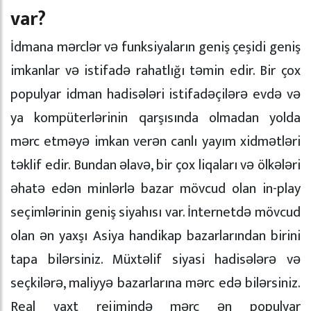
var?
İdmana mərclər və funksiyaların geniş çeşidi geniş
imkanlar və istifadə rahatlığı təmin edir. Bir çox
populyar idman hadisələri istifadəçilərə evdə və
ya kompüterlərinin qarşısında olmadan yolda
mərc etməyə imkan verən canlı yayım xidmətləri
təklif edir. Bundan əlavə, bir çox liqaları və ölkələri
əhatə edən minlərlə bazar mövcud olan in-play
seçimlərinin geniş siyahısı var. İnternetdə mövcud
olan ən yaxşı Asiya handikap bazarlarından birini
tapa bilərsiniz. Müxtəlif siyasi hadisələrə və
seçkilərə, maliyyə bazarlarına mərc edə bilərsiniz.
Real vaxt rejimində mərc ən populyar