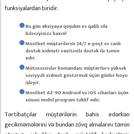
funksiyalardan biridir.
Bu gün aksiyaya qoşulun və qalib ola
biləcəyinizə baxın!
Mostbet müştərilərini 24/7 e-poçt və canlı
dəstək xidməti vasitəsilə dəstək ilə təmin
edir.
Mütəxəssislər komandası müşterilərə yüksək
səviyyəli xidmət göstərmək üçün günlər boyu
işləyir.
Mostbet AZ-90 Android və iOS cihazları üçün
xüsusi mobil proqram təklif edir.
Tərtibatçılar müştərilərin bahis edərkən
gecikməmələrini və bundan zövq almalarını təmin