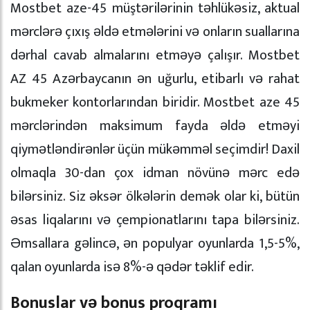
Mostbet aze-45 müştərilərinin təhlükəsiz, aktual
mərclərə çıxış əldə etmələrini və onların suallarına
dərhal cavab almalarını etməyə çalışır. Mostbet
AZ 45 Azərbaycanın ən uğurlu, etibarlı və rahat
bukmeker kontorlarından biridir. Mostbet aze 45
mərclərindən maksimum fayda əldə etməyi
qiymətləndirənlər üçün mükəmməl seçimdir! Daxil
olmaqla 30-dan çox idman növünə mərc edə
bilərsiniz. Siz əksər ölkələrin demək olar ki, bütün
əsas liqalarını və çempionatlarını tapa bilərsiniz.
Əmsallara gəlincə, ən populyar oyunlarda 1,5-5%,
qalan oyunlarda isə 8%-ə qədər təklif edir.
Bonuslar və bonus proqramı