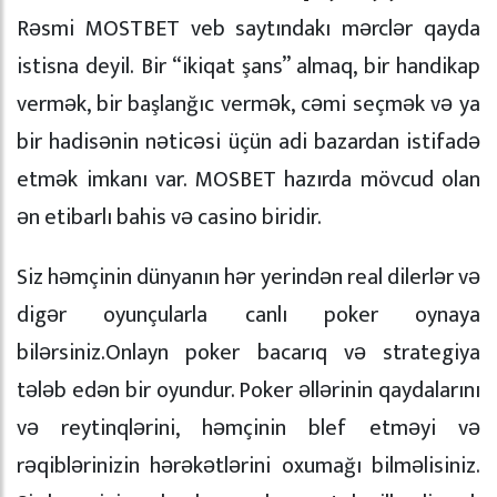
Rəsmi MOSTBET veb saytındakı mərclər qayda
istisna deyil. Bir “ikiqat şans” almaq, bir handikap
vermək, bir başlanğıc vermək, cəmi seçmək və ya
bir hadisənin nəticəsi üçün adi bazardan istifadə
etmək imkanı var. MOSBET hazırda mövcud olan
ən etibarlı bahis və casino biridir.
Siz həmçinin dünyanın hər yerindən real dilerlər və
digər oyunçularla canlı poker oynaya
bilərsiniz.Onlayn poker bacarıq və strategiya
tələb edən bir oyundur. Poker əllərinin qaydalarını
və reytinqlərini, həmçinin blef etməyi və
rəqiblərinizin hərəkətlərini oxumağı bilməlisiniz.