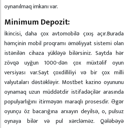
oynanılmaq imkanı var.
Minimum Depozit:
İkincisi, daha çox avtomobilə çıxış açır.Burada
həmçinin mobil proqramı əməliyyat sistemi olan
istənilən cihaza yükləyə bilərsiniz. Saytda hər
zövqə uyğun 1000-dən çox müxtəlif oyun
versiyası var.Sayt çoxdilliliyi və bir çox milli
valyutaları dəstəkləyir. Mostbet kazino oyununu
oynamaq uzun müddətdir istifadəçilər arasında
populyarlığını itirməyən maraqlı prosesdir. Əgər
oyunçu öz bacarığına arxayın deyilsə, o, pulsuz
oynaya bilər və pul xərcləməz. Qələbəyə