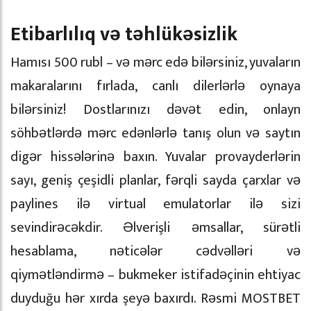
Etibarlılıq və təhlükəsizlik
Hamısı 500 rubl – və mərc edə bilərsiniz, yuvaların
makaralarını fırlada, canlı dilerlərlə oynaya
bilərsiniz! Dostlarınızı dəvət edin, onlayn
söhbətlərdə mərc edənlərlə tanış olun və saytın
digər hissələrinə baxın. Yuvalar provayderlərin
sayı, geniş çeşidli planlar, fərqli sayda çarxlar və
paylines ilə virtual emulatorlar ilə sizi
sevindirəcəkdir. Əlverişli əmsallar, sürətli
hesablama, nəticələr cədvəlləri və
qiymətləndirmə – bukmeker istifadəçinin ehtiyac
duyduğu hər xırda şeyə baxırdı. Rəsmi MOSTBET