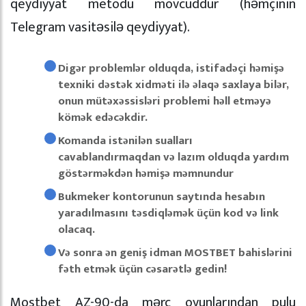
qeydiyyat metodu mövcuddur (həmçinin
Telegram vasitəsilə qeydiyyat).
Digər problemlər olduqda, istifadəçi həmişə
texniki dəstək xidməti ilə əlaqə saxlaya bilər,
onun mütəxəssisləri problemi həll etməyə
kömək edəcəkdir.
Komanda istənilən sualları
cavablandırmaqdan və lazım olduqda yardım
göstərməkdən həmişə məmnundur
Bukmeker kontorunun saytında hesabın
yaradılmasını təsdiqləmək üçün kod və link
olacaq.
Və sonra ən geniş idman MOSTBET bahislərini
fəth etmək üçün cəsarətlə gedin!
Mostbet AZ-90-da mərc oyunlarından pulu