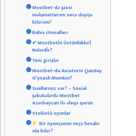
Mostbet-də şəxsi
məlumatlarımı necə dəyişə
bilərəm?
Bahis Əmsalları
✔ Mostbeti̇n Üstünlükləri̇
Nələrdi̇r?
Yeni girişlər
Mostbet-da Aviatorni Qanday
O’ynash Mumkin?
Suallarınız var? – Sosial
şəbəkələrdə Mostbet
Azərbaycan ilə əlaqə qurun
Stolüstü oyunlar
Bir oyunçunun neçə hesabı
ola bilər?