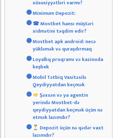
xüsusiyyətləri varmı?
Minimum Depozit:
☎ Mostbet hansı müştəri
xidmətini təqdim edir?
Mostbet apk android: necə
yükləmək və quraşdırmaq
Loyallıq proqramı və kazinoda
keşbek
Mobil Tətbiq Vasitəsilə
Qeydiyyatdan keçmək
Şəxsən və ya agentin
yerində Mostbet-də
qeydiyyatdan keçmək üçün nə
etmək lazımdır?
Depozit üçün nə qədər vaxt
lazımdır?