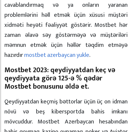
cavablandırmaq və ya onların yaranan
problemlərini həll etmək üçün xüsusi müştəri
xidməti heyəti fəaliyyət göstərir. Mostbet hər
zaman əlavə səy göstərməyə və müştəriləri
məmnun etmək üçün həllər təqdim etməyə
hazırdır
mostbet azerbaycan yukle
.
Mostbet 2023: qeydiyyatdan keç və
qeydiyyata görə 125-ə % qədər
Mostbet bonusunu əldə et.
Qeydiyyatdan keçmiş bəttorlar üçün üç on idman
növü və beş kibersportda bahis imkanı
mövcuddur. Mostbet Azerbaycan hesabından
bahis qoymaq, kazino oynamaq, poker və Aviator