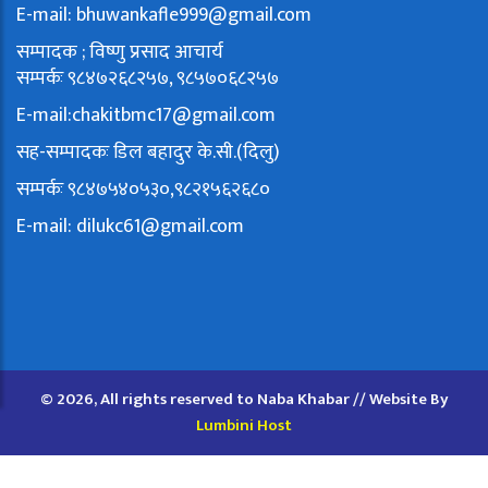
E-mail:
bhuwankafle999@gmail.com
सम्पादक ; विष्णु प्रसाद आचार्य
सम्पर्कः ९८४७२६८२५७, ९८५७०६८२५७
E-mail:
chakitbmc17@gmail.com
सह-सम्पादकः डिल बहादुर के.सी.(दिलु)
सम्पर्कः ९८४७५४०५३०,९८२१५६२६८०
E-mail:
dilukc61@gmail.com
© 2026, All rights reserved to Naba Khabar // Website By
Lumbini Host