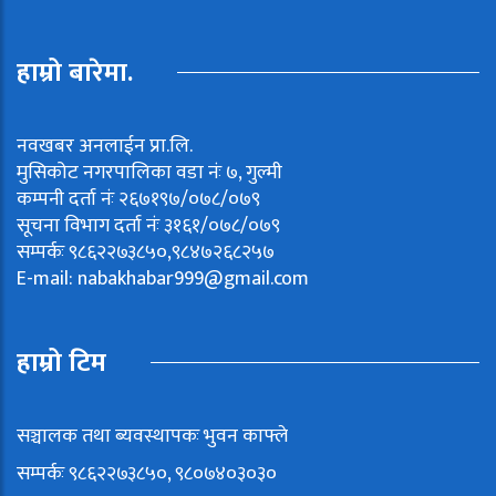
हाम्रो बारेमा.
नवखबर अनलाईन प्रा.लि.
मुसिकोट नगरपालिका वडा नंः ७, गुल्मी
कम्पनी दर्ता नंः २६७१९७/०७८/०७९
सूचना विभाग दर्ता नंः ३१६१/०७८/०७९
सम्पर्कः ९८६२२७३८५०,९८४७२६८२५७
E-mail:
nabakhabar999@gmail.com
हाम्रो टिम
सञ्चालक तथा ब्यवस्थापकः भुवन काफ्ले
सम्पर्कः ९८६२२७३८५०, ९८०७४०३०३०