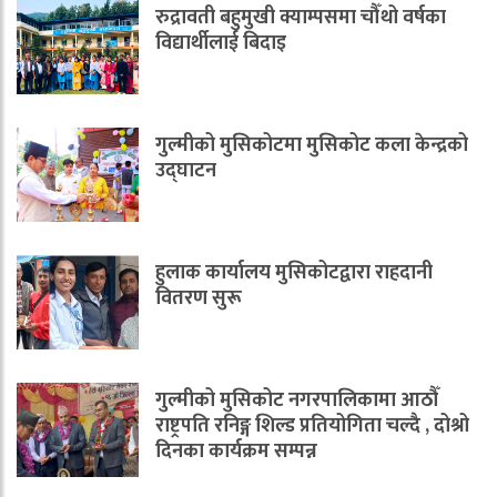
रुद्रावती बहुमुखी क्याम्पसमा चौँथो वर्षका
विद्यार्थीलाई बिदाइ
गुल्मीको मुसिकोटमा मुसिकोट कला केन्द्रको
उद्घाटन
हुलाक कार्यालय मुसिकोटद्वारा राहदानी
वितरण सुरू
गुल्मीको मुसिकोट नगरपालिकामा आठौँ
राष्ट्रपति रनिङ्ग शिल्ड प्रतियोगिता चल्दै , दोश्रो
दिनका कार्यक्रम सम्पन्न