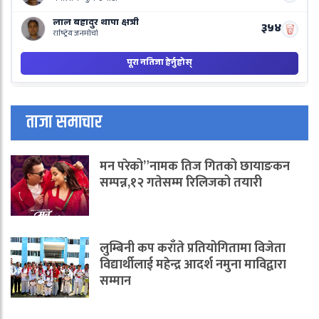
ताजा समाचार
मन परेको”नामक तिज गितको छायाङकन
सम्पन्न,१२ गतेसम्म रिलिजको तयारी
लुम्बिनी कप कराँते प्रतियोगितामा विजेता
विद्यार्थीलाई महेन्द्र आदर्श नमुना माविद्वारा
सम्मान