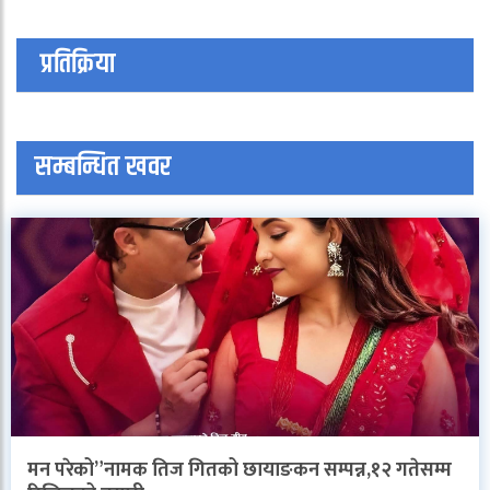
प्रतिक्रिया
सम्बन्धित खवर
मन परेको”नामक तिज गितको छायाङकन सम्पन्न,१२ गतेसम्म