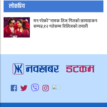
लोकप्रिय
मन परेको”नामक तिज गितको छायाङकन
सम्पन्न,१२ गतेसम्म रिलिजको तयारी