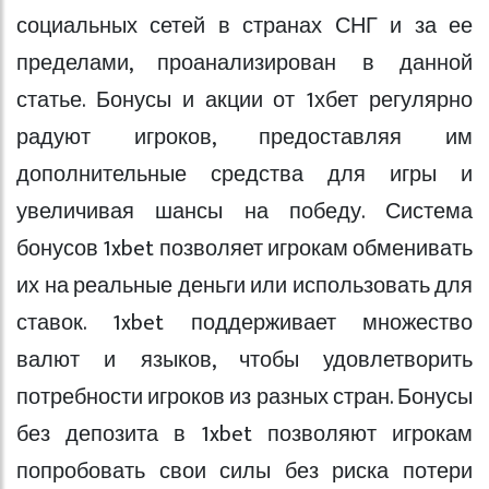
социальных сетей в странах СНГ и за ее
пределами, проанализирован в данной
статье. Бонусы и акции от 1хбет регулярно
радуют игроков, предоставляя им
дополнительные средства для игры и
увеличивая шансы на победу. Система
бонусов 1xbet позволяет игрокам обменивать
их на реальные деньги или использовать для
ставок. 1xbet поддерживает множество
валют и языков, чтобы удовлетворить
потребности игроков из разных стран. Бонусы
без депозита в 1xbet позволяют игрокам
попробовать свои силы без риска потери