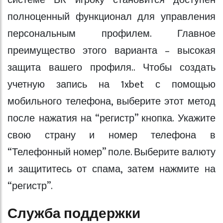
полноценный функционал для управления
персональным профилем. Главное
преимущество этого варианта – высокая
защита вашего профиля.. Чтобы создать
учетную запись на 1xbet с помощью
мобильного телефона, выберите этот метод
после нажатия на “регистр” кнопка. Укажите
свою страну и номер телефона в
“Телефонный номер” поле. Выберите валюту
и защититесь от спама, затем нажмите на
“регистр”.
Служба поддержки