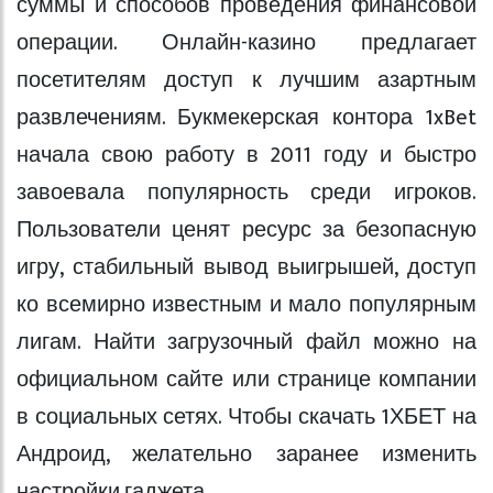
суммы и способов проведения финансовой
операции. Онлайн-казино предлагает
посетителям доступ к лучшим азартным
развлечениям. Букмекерская контора 1xBet
начала свою работу в 2011 году и быстро
завоевала популярность среди игроков.
Пользователи ценят ресурс за безопасную
игру, стабильный вывод выигрышей, доступ
ко всемирно известным и мало популярным
лигам. Найти загрузочный файл можно на
официальном сайте или странице компании
в социальных сетях. Чтобы скачать 1ХБЕТ на
Андроид, желательно заранее изменить
настройки гаджета.