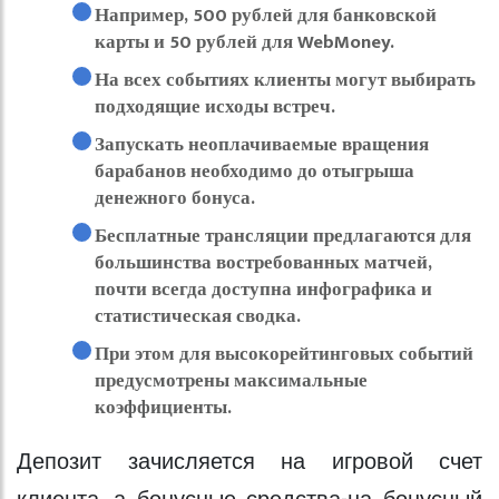
Например, 500 рублей для банковской
карты и 50 рублей для WebMoney.
На всех событиях клиенты могут выбирать
подходящие исходы встреч.
Запускать неоплачиваемые вращения
барабанов необходимо до отыгрыша
денежного бонуса.
Бесплатные трансляции предлагаются для
большинства востребованных матчей,
почти всегда доступна инфографика и
статистическая сводка.
При этом для высокорейтинговых событий
предусмотрены максимальные
коэффициенты.
Депозит зачисляется на игровой счет