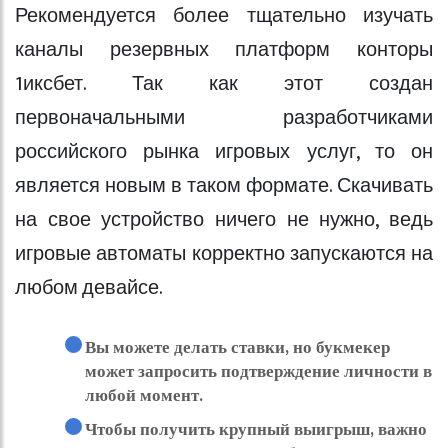
Рекомендуется более тщательно изучать
каналы резервных платформ конторы
1иксбет. Так как этот создан
первоначальными разработчиками
российского рынка игровых услуг, то он
является новым в таком формате. Скачивать
на свое устройство ничего не нужно, ведь
игровые автоматы корректно запускаются на
любом девайсе.
Вы можете делать ставки, но букмекер
может запросить подтверждение личности в
любой момент.
Чтобы получить крупный выигрыш, важно