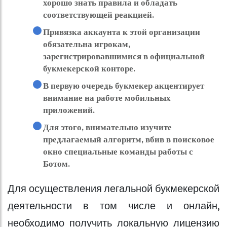
хорошо знать правила и обладать
соответствующей реакцией.
Привязка аккаунта к этой организации
обязательна игрокам,
зарегистрировавшимися в официальной
букмекерской конторе.
В первую очередь букмекер акцентирует
внимание на работе мобильных
приложений.
Для этого, внимательно изучите
предлагаемый алгоритм, вбив в поисковое
окно специальные команды работы с
Ботом.
Для осуществления легальной букмекерской
деятельности в том числе и онлайн,
необходимо получить локальную лицензию