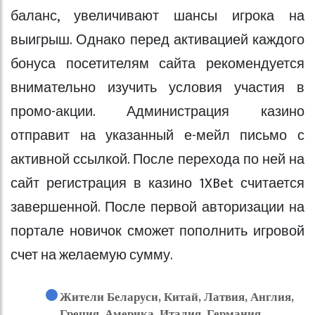
баланс, увеличивают шансы игрока на
выигрыш. Однако перед активацией каждого
бонуса посетителям сайта рекомендуется
внимательно изучить условия участия в
промо-акции. Администрация казино
отправит на указанный е-мейл письмо с
активной ссылкой. После перехода по ней на
сайт регистрация в казино 1XBet считается
завершенной. После первой авторизации на
портале новичок сможет пополнить игровой
счет на желаемую сумму.
Жители Беларуси, Китай, Латвия, Англия,
Греция, Америка, Италия, Германия,