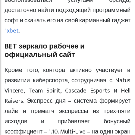
воспользоваться услугами бренда,
достаточно найти подходящий программный
софт и скачать его на свой карманный гаджет
1xbet
.
BET зеркало рабочее и
официальный сайт
Кроме того, контора активно участвует в
развитии киберспорта, сотрудничая с Natus
Vincere, Team Spirit, Cascade Esports и Hell
Raisers. Экспресс дня – система формирует
лайв и прематч экспрессы из трех-пяти
исходов и прибавляет бонусный
коэффициент – 1.10. Multi-Live – на один экран