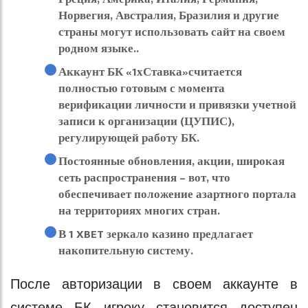
Норвегия, Австралия, Бразилия и другие
страны могут использовать сайт на своем
родном языке..
Аккаунт БК «1хСтавка»считается
полностью готовым с момента
верификации личности и привязки учетной
записи к организации (ЦУПИС),
регулирующей работу БК.
Постоянные обновления, акции, широкая
сеть распространения – вот, что
обеспечивает положение азартного портала
на территориях многих стран.
В 1 XBET зеркало казино предлагает
накопительную систему.
После авторизации в своем аккаунте в
системе БК игроку становится доступен