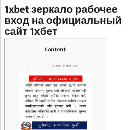
1xbet зеркало рабочее
вход на официальный
сайт 1хбет
Content