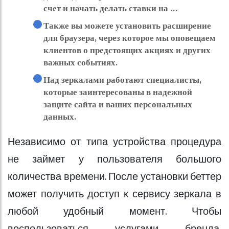
счет и начать делать ставки на …
Также вы можете установить расширение
для браузера, через которое мы оповещаем
клиентов о предстоящих акциях и других
важных событиях.
Над зеркалами работают специалисты,
которые заинтересованы в надежной
защите сайта и ваших персональных
данных.
Независимо от типа устройства процедура
не займет у пользователя большого
количества времени. После установки беттер
может получить доступ к сервису зеркала в
любой удобный момент. Чтобы