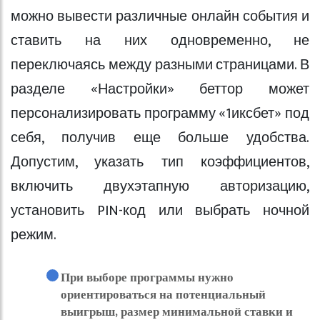
можно вывести различные онлайн события и
ставить на них одновременно, не
переключаясь между разными страницами. В
разделе «Настройки» беттор может
персонализировать программу «1иксбет» под
себя, получив еще больше удобства.
Допустим, указать тип коэффициентов,
включить двухэтапную авторизацию,
установить PIN-код или выбрать ночной
режим.
При выборе программы нужно
ориентироваться на потенциальный
выигрыш, размер минимальной ставки и