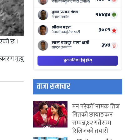
on
Nepse
Bajar
भएको छ ।
कारण मृत्यु
ताजा समाचार
मन परेको”नामक तिज
गितको छायाङकन
सम्पन्न,१२ गतेसम्म
रिलिजको तयारी