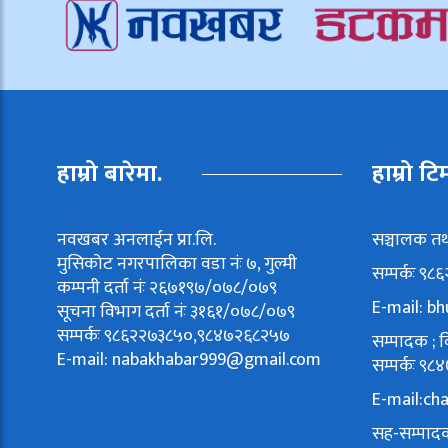
हाम्रो बारेमा.
हाम्रो टि
नवखबर अनलाईन प्रा.लि.
सञ्चालक तथ
मुसिकोट नगरपालिका वडा नंः ७, गुल्मी
सम्पर्कः ९
कम्पनी दर्ता नंः २६७१९७/०७८/०७९
E-mail:
bh
सूचना विभाग दर्ता नंः ३१६१/०७८/०७९
सम्पर्कः ९८६२२७३८५०,९८४७२६८२५७
सम्पादक ; वि
E-mail:
nabakhabar999@gmail.com
सम्पर्कः 
E-mail:
ch
सह-सम्पादक