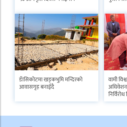
डॅासिकोटमा खड्कभुमि मन्दिरको
वामी विश्
आवासगृह बनाईदै
अधिवेशनब
निर्विरोध 