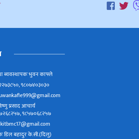
म
ा ब्यवस्थापकः भुवन काफ्ले
८६२२७३८५०, ९८०७४०३०३०
uwankafle999@gmail.com
ष्णु प्रसाद आचार्य
९८४७२६८२५७, ९८५७०६८२५७
akitbmc17@gmail.com
ः डिल बहादुर के.सी.(दिलु)