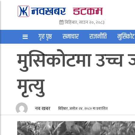
बिहिबार, साउन २०, २०८३
गृह पृष्ठ
समाचार
राजनीति
मुसिकोट
मुसिकोटमा उच्च 
अन्तराष्ट्रिय
साहित्य
अन्य
मृत्यु
नव खबर
बिहिबार, असोज २४, २०८० मा प्रकाशित