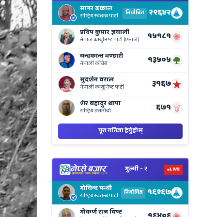
Electi
Result
Live
on
Nepse
Bajar
View
Nepal
Electi
Result
Live