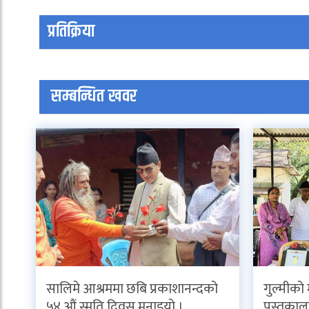
प्रतिक्रिया
सम्बन्धित खवर
सालिमे आश्रममा छबि प्रकाशानन्दको
गुल्मीको
५४ औं स्मृति दिवस मनाइयो ।
पुस्तकाल