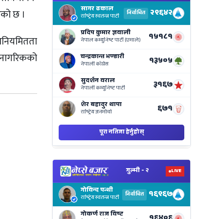
Electi
ेको छ ।
Result
Live
on
अनियमितता
Nepse
 नागरिकको
Bajar
View
Nepal
Electi
Result
Live