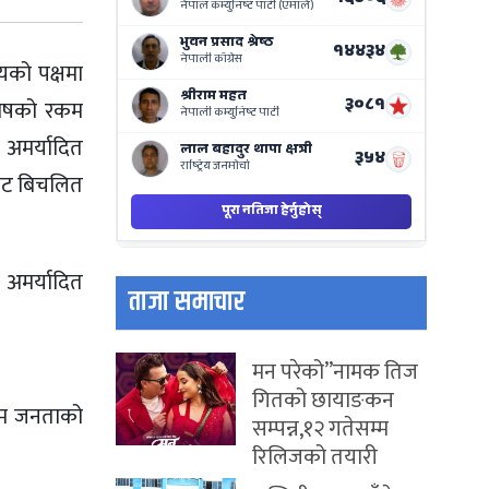
on
Nepse
Bajar
ायको पक्षमा
कोषको रकम
 अमर्यादित
िबाट बिचलित
 अमर्यादित
ताजा समाचार
।
मन परेको”नामक तिज
गितको छायाङकन
 आम जनताको
सम्पन्न,१२ गतेसम्म
रिलिजको तयारी