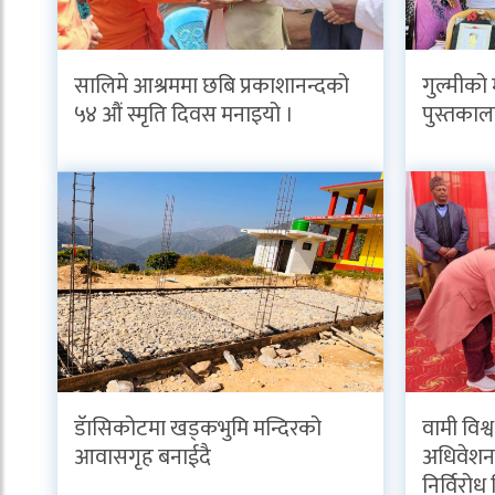
सालिमे आश्रममा छबि प्रकाशानन्दको
गुल्मीको
५४ औं स्मृति दिवस मनाइयो ।
पुस्तकाल
डॅासिकोटमा खड्कभुमि मन्दिरको
वामी विश्
आवासगृह बनाईदै
अधिवेशनब
निर्विरोध 