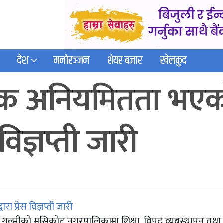
देश
मनोरञ्जन
शेयर बजार
खेलकुद
िक अनियमितता भएको
 विज्ञप्ती जारी
े गुल्मीको मुसिकोट नगरपालिकामा शिक्षा, विपद व्यबस्थापन तथा