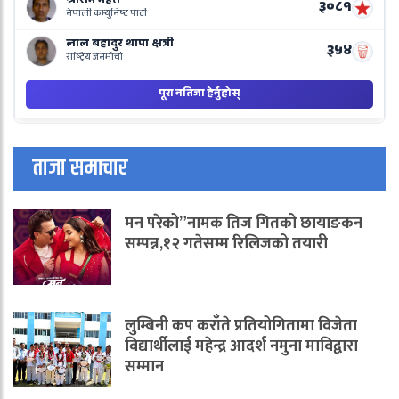
ताजा समाचार
मन परेको”नामक तिज गितको छायाङकन
सम्पन्न,१२ गतेसम्म रिलिजको तयारी
लुम्बिनी कप कराँते प्रतियोगितामा विजेता
विद्यार्थीलाई महेन्द्र आदर्श नमुना माविद्वारा
सम्मान