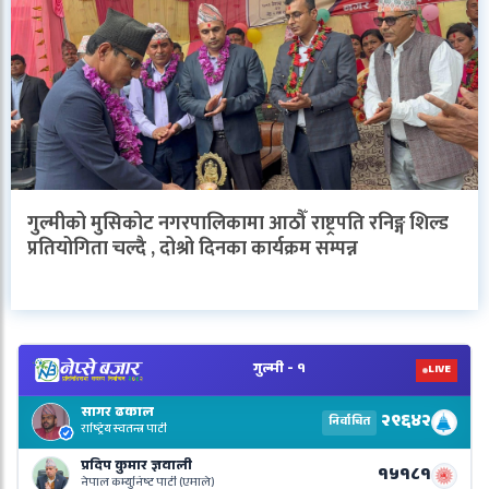
गुल्मीको मुसिकोट नगरपालिकामा आठौँ राष्ट्रपति रनिङ्ग शिल्ड
प्रतियोगिता चल्दै , दोश्रो दिनका कार्यक्रम सम्पन्न
V
N
E
R
L
o