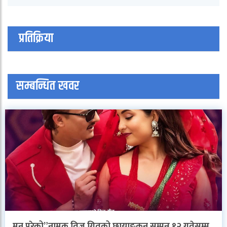
प्रतिक्रिया
सम्बन्धित खवर
मन परेको”नामक तिज गितको छायाङकन सम्पन्न,१२ गतेसम्म