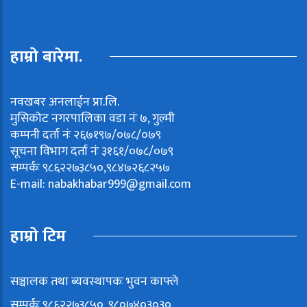
हाम्रो बारेमा.
नवखबर अनलाईन प्रा.लि.
मुसिकोट नगरपालिका वडा नंः ७, गुल्मी
कम्पनी दर्ता नंः २६७१९७/०७८/०७९
सूचना विभाग दर्ता नंः ३१६१/०७८/०७९
सम्पर्कः ९८६२२७३८५०,९८४७२६८२५७
E-mail:
nabakhabar999@gmail.com
हाम्रो टिम
सञ्चालक तथा ब्यवस्थापकः भुवन काफ्ले
सम्पर्कः ९८६२२७३८५०, ९८०७४०३०३०