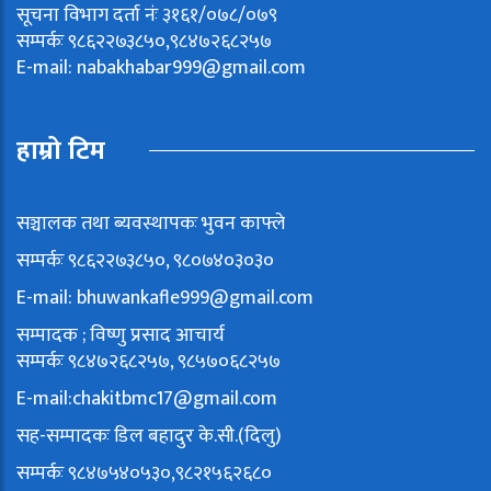
सूचना विभाग दर्ता नंः ३१६१/०७८/०७९
सम्पर्कः ९८६२२७३८५०,९८४७२६८२५७
E-mail:
nabakhabar999@gmail.com
हाम्रो टिम
सञ्चालक तथा ब्यवस्थापकः भुवन काफ्ले
सम्पर्कः ९८६२२७३८५०, ९८०७४०३०३०
E-mail:
bhuwankafle999@gmail.com
सम्पादक ; विष्णु प्रसाद आचार्य
सम्पर्कः ९८४७२६८२५७, ९८५७०६८२५७
E-mail:
chakitbmc17@gmail.com
सह-सम्पादकः डिल बहादुर के.सी.(दिलु)
सम्पर्कः ९८४७५४०५३०,९८२१५६२६८०