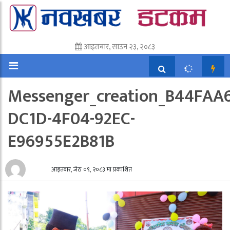
आइतबार, साउन २३, २०८३
Messenger_creation_B44FAA6
DC1D-4F04-92EC-
E96955E2B81B
आइतबार, जेठ ०९, २०८३ मा प्रकाशित