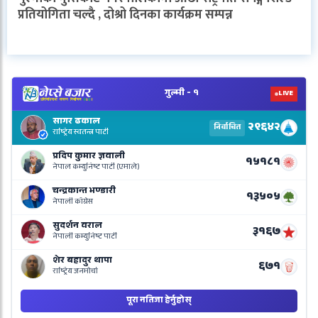
प्रतियोगिता चल्दै , दोश्रो दिनका कार्यक्रम सम्पन्न
V
N
E
R
L
o
N
B