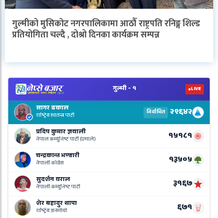
गुल्मीको मुसिकोट नगरपालिकामा आठौँ राष्ट्रपति रनिङ्ग शिल्ड
प्रतियोगिता चल्दै , दोश्रो दिनका कार्यक्रम सम्पन्न
V
N
E
R
L
o
N
B