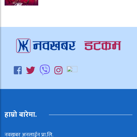
हाम्रो बारेमा.
नवखबर अनलाईन प्रा.लि.