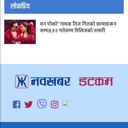
लोकप्रिय
मन परेको”नामक तिज गितको छायाङकन
सम्पन्न,१२ गतेसम्म रिलिजको तयारी