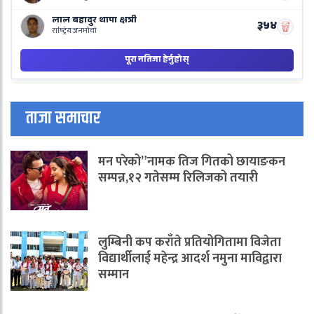
ताजा समाचार
मन परेको”नामक तिज गितको छायाङकन
सम्पन्न,१२ गतेसम्म रिलिजको तयारी
लुम्बिनी कप कराँते प्रतियोगितामा विजेता
विद्यार्थीलाई महेन्द्र आदर्श नमुना माविद्वारा
सम्मान