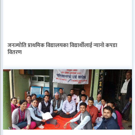
जनज्योति प्राथमिक विद्यालयका विद्यार्थीलाई न्यानो कपडा
वितरण