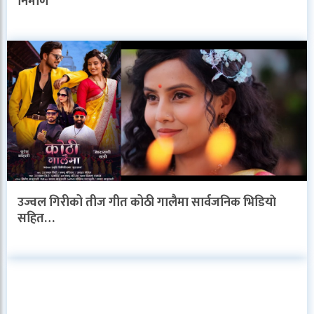
निर्माण
उज्वल गिरीको तीज गीत कोठी गालैमा सार्वजनिक भिडियाे
सहित…