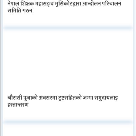
नेपाल शिक्षक महासङ्घ मुसिकोटद्वारा आन्दोलन परिचालन
समिति गठन
चौरासी पूजाको अवसरमा ट्रष्टसहितको जग्गा समुदायलाइ
हस्तान्तरण