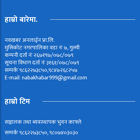
हाम्रो बारेमा.
नवखबर अनलाईन प्रा.लि.
मुसिकोट नगरपालिका वडा नंः ७, गुल्मी
कम्पनी दर्ता नंः २६७१९७/०७८/०७९
सूचना विभाग दर्ता नंः ३१६१/०७८/०७९
सम्पर्कः ९८६२२७३८५०,९८४७२६८२५७
E-mail:
nabakhabar999@gmail.com
हाम्रो टिम
सञ्चालक तथा ब्यवस्थापकः भुवन काफ्ले
सम्पर्कः ९८६२२७३८५०, ९८०७४०३०३०