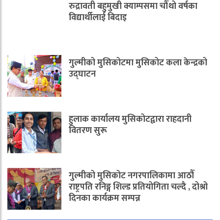
रुद्रावती बहुमुखी क्याम्पसमा चौँथो वर्षका
विद्यार्थीलाई बिदाइ
गुल्मीको मुसिकोटमा मुसिकोट कला केन्द्रको
उद्घाटन
हुलाक कार्यालय मुसिकोटद्वारा राहदानी
वितरण सुरू
गुल्मीको मुसिकोट नगरपालिकामा आठौँ
राष्ट्रपति रनिङ्ग शिल्ड प्रतियोगिता चल्दै , दोश्रो
दिनका कार्यक्रम सम्पन्न