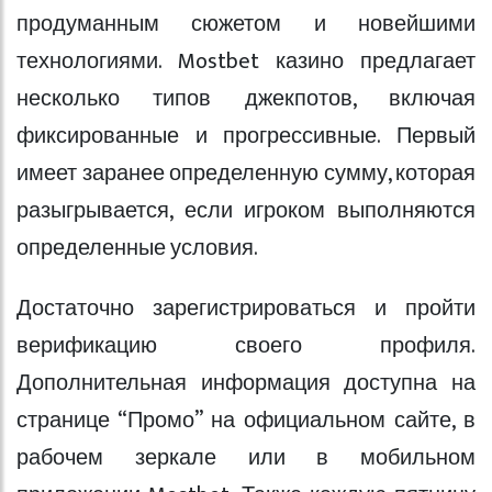
продуманным сюжетом и новейшими
технологиями. Mostbet казино предлагает
несколько типов джекпотов, включая
фиксированные и прогрессивные. Первый
имеет заранее определенную сумму, которая
разыгрывается, если игроком выполняются
определенные условия.
Достаточно зарегистрироваться и пройти
верификацию своего профиля.
Дополнительная информация доступна на
странице “Промо” на официальном сайте, в
рабочем зеркале или в мобильном