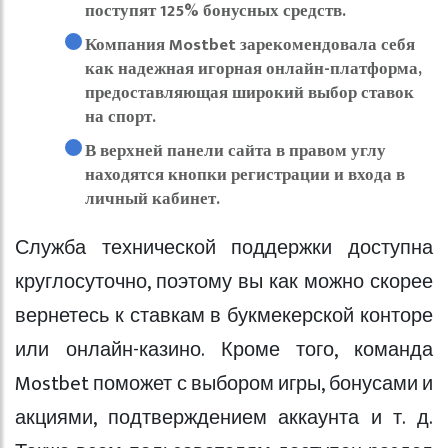
поступят 125% бонусных средств.
Компания Mostbet зарекомендовала себя
как надежная игорная онлайн-платформа,
предоставляющая широкий выбор ставок
на спорт.
В верхней панели сайта в правом углу
находятся кнопки регистрации и входа в
личный кабинет.
Служба технической поддержки доступна
круглосуточно, поэтому вы как можно скорее
вернетесь к ставкам в букмекерской конторе
или онлайн-казино. Кроме того, команда
Mostbet поможет с выбором игры, бонусами и
акциями, подтверждением аккаунта и т. д.