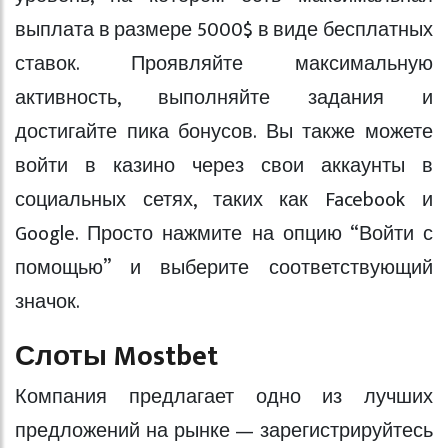
выплата в размере 5000$ в виде бесплатных
ставок. Проявляйте максимальную
активность, выполняйте задания и
достигайте пика бонусов. Вы также можете
войти в казино через свои аккаунты в
социальных сетях, таких как Facebook и
Google. Просто нажмите на опцию “Войти с
помощью” и выберите соответствующий
значок.
Слоты Mostbet
Компания предлагает одно из лучших
предложений на рынке — зарегистрируйтесь