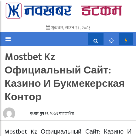
शुक्रबार, साउन २१, २०८३
Mostbet Kz
Официальный Сайт:
Казино И Букмекерская
Контор
बुधबार, पुष १९, २०७९ मा प्रकाशित
Mostbet Kz Официальный Сайт: Казино И