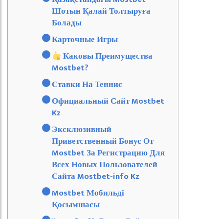
Шотын Қалай Толтыруға
Болады
Карточные Игры
Каковы Преимущества
Mostbet?
Ставки На Теннис
Официальный Сайт Mostbet
Kz
Эксклюзивный
Приветственный Бонус От
Mostbet За Регистрацию Для
Всех Новых Пользователей
Сайта Mostbet-info Kz
Mostbet Мобильді
Қосымшасы