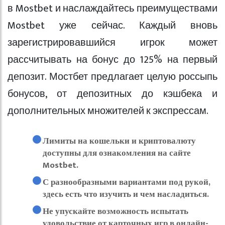
в Mostbet и наслаждайтесь преимуществами
Mostbet уже сейчас. Каждый вновь
зарегистрировавшийся игрок может
рассчитывать на бонус до 125% на первый
депозит. Мостбет предлагает целую россыпь
бонусов, от депозитных до кэшбека и
дополнительных множителей к экспрессам.
Лимиты на кошельки и криптовалюту
доступны для ознакомления на сайте
Mostbet.
С разнообразными вариантами под рукой,
здесь есть что изучить и чем насладиться.
Не упускайте возможность испытать
удовольствие от карточных игр в онлайн-