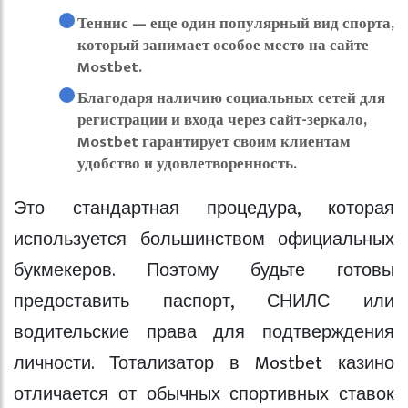
Теннис — еще один популярный вид спорта,
который занимает особое место на сайте
Mostbet.
Благодаря наличию социальных сетей для
регистрации и входа через сайт-зеркало,
Mostbet гарантирует своим клиентам
удобство и удовлетворенность.
Это стандартная процедура, которая
используется большинством официальных
букмекеров. Поэтому будьте готовы
предоставить паспорт, СНИЛС или
водительские права для подтверждения
личности. Тотализатор в Mostbet казино
отличается от обычных спортивных ставок