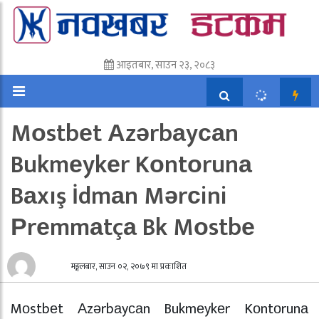
आइतबार, साउन २३, २०८३
Mоstbеt Аzərbаyсаn
Bukmеykеr Kоntоrunа
Bаxış İdmаn Mərсini
Рrеmmаtçа Bk Mоstbе
मङ्गलबार, साउन ०२, २०७९ मा प्रकाशित
Mоstbеt Аzərbаyсаn Bukmеykеr Kоntоrunа