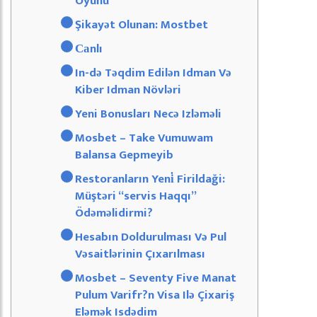
Oyunu
Şikayət Olunan: Mostbet
Саnlı
In-də Təqdim Edilən Idman Və
Kiber Idman Növləri
Yeni Bonusları Necə Izləməli
Mosbet – Take Vumuwam
Balansa Gepmeyib
Restoranların Yeni̇ Firildaği:
Müştəri “servis Haqqı”
Ödəməlidirmi?
Hesabın Doldurulması Və Pul
Vəsaitlərinin Çıxarılması
Mosbet – Seventy Five Manat
Pulum Varifr?n Visa Ilə Çixariş
Eləmək Isdədim