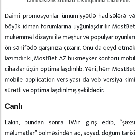
təhlükəsizlik xidməti təsdiqlənmə tələb еdir.
Daimi promosyonlar ümumiyyətlə hadisələrə və
böyük idman forumlarına uyğunlaşdırılır. MostBet
mükəmməl dizaynı ilə məşhur və populyar oyunları
ön səhifədə qarşınıza çıxarır. Onu da qeyd etmək
lazımdır ki, MostBet AZ bukmeyker kontoru mobil
cihazlar üçün optimallaşdırılıb. Yəni, həm MostBet
mobile application versiyası da veb versiya kimi
sürətli və optimallaşdırılmış şəkildədir.
Саnlı
Lakin, bundan sonra 1Win giriş edib, “şəxsi
məlumatlar” bölməsindən ad, soyad, doğum tarixi