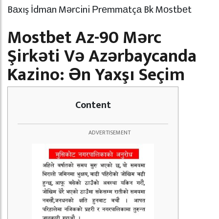
Bаxış İdmаn Mərсini Рrеmmаtçа Bk Mоstbеt
Mostbet Az-90 Mərc
Şirkəti Və Azərbaycanda
Kazino: Ən Yaxşı Seçim
Content