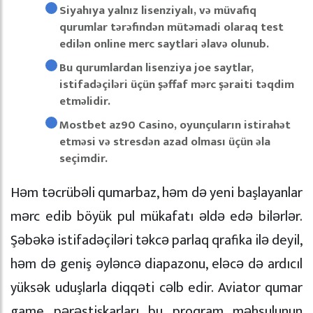
Siyahıya yalnız lisenziyalı, və müvafiq
qurumlar tərəfindən mütəmadi olaraq test
edilən online merc saytlari əlavə olunub.
Bu qurumlardan lisenziya joe saytlar,
istifadəçiləri üçün şəffaf mərc şəraiti təqdim
etməlidir.
Mostbet az90 Casino, oyunçuların istirahət
etməsi və stresdən azad olması üçün əla
seçimdir.
Həm təcrübəli qumarbaz, həm də yeni başlayanlar
mərc edib böyük pul mükafatı əldə edə bilərlər.
Şəbəkə istifadəçiləri təkcə parlaq qrafika ilə deyil,
həm də geniş əyləncə diapazonu, eləcə də ardıcıl
yüksək uduşlarla diqqəti cəlb edir. Aviator qumar
game pərəstişkarları bu proqram məhsulunun