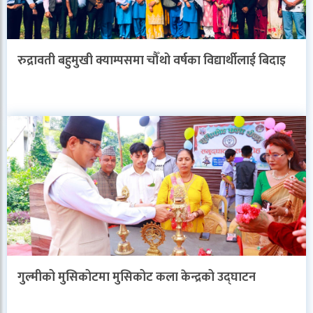
रुद्रावती बहुमुखी क्याम्पसमा चौँथो वर्षका विद्यार्थीलाई बिदाइ
गुल्मीको मुसिकोटमा मुसिकोट कला केन्द्रको उद्घाटन