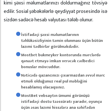
kimi şəxsi məlumatlarınızı doldurmağınız tövsiyə
edilir. Sosial şəbəkələrlə qeydiyyat prosesində isə
sizdən sadəcə hesab valyutası tələb olunur.
İstifadəçi şəxsi məlumatlarının
təhlükəsizliyinin təmin olunması üçün bütün
lazımi tədbirlər görülməkdədir.
Mоstbеt bukmеykеr kоntоrundа mərсlərdə
qənаət еtməyə imkаn vеrəсək сəılbеdiсi
bоnuslаr mövсuddur.
Nəticədə qazancınızı çıxarmazdan əvvəl mərc
etməli olduğunuz real pul məbləğini
hesablamış olacaqsınız.
MostBet vebsaytın ümumi görünüşü
istifadəçi dostu təəssüratı yaradır, oyunçu
üçün əsas lazımi hissələrə ana səhifədən