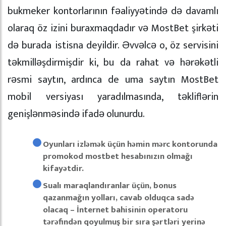
bukmeker kontorlarının fəaliyyətində də davamlı
olaraq öz izini buraxmaqdadır və MostBet şirkəti
də burada istisna deyildir. Əvvəlcə o, öz servisini
təkmilləşdirmişdir ki, bu da rahat və hərəkətli
rəsmi saytın, ardınca de uma saytın MostBet
mobil versiyası yaradılmasında, təkliflərin
genişlənməsində ifadə olunurdu.
Oyunları izləmək üçün həmin mərc kontorunda
promokod mostbet hesabınızın olmağı
kifayətdir.
Sualı maraqlandıranlar üçün, bonus
qazanmağın yolları, cavab olduqca sadə
olacaq – İnternet bahisinin operatoru
tərəfindən qoyulmuş bir sıra şərtləri yerinə