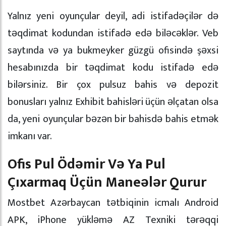
Yalnız yeni oyunçular deyil, adi istifadəçilər də
təqdimat kodundan istifadə edə biləcəklər. Veb
saytında və ya bukmeyker güzgü ofisində şəxsi
hesabınızda bir təqdimat kodu istifadə edə
bilərsiniz. Bir çox pulsuz bahis və depozit
bonusları yalnız Exhibit bahisləri üçün əlçatan olsa
da, yeni oyunçular bəzən bir bahisdə bahis etmək
imkanı var.
Ofis Pul Ödəmir Və Ya Pul
Çıxarmaq Üçün Maneələr Qurur
Mostbet Azərbaycan tətbiqinin icmalı Android
APK, iPhone yükləmə AZ Texniki tərəqqi