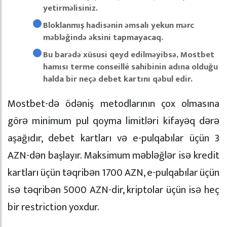
yetirməlisiniz.
Bloklanmış hadisənin əmsalı yekun mərc
məbləğində əksini tapmayacaq.
Bu barədə xüsusi qeyd edilməyibsə, Mostbet
hamısı terme conseillé sahibinin adına olduğu
halda bir neçə debet kartını qəbul edir.
Mostbet-də ödəniş metodlarının çox olmasına
görə minimum pul qoyma limitləri kifayəq dərə
aşağıdır, debet kartları və e-pulqabılar üçün 3
AZN-dən başlayır. Maksimum məbləğlər isə kredit
kartları üçün təqribən 1700 AZN, e-pulqabılar üçün
isə təqribən 5000 AZN-dir, kriptolar üçün isə heç
bir restriction yoxdur.