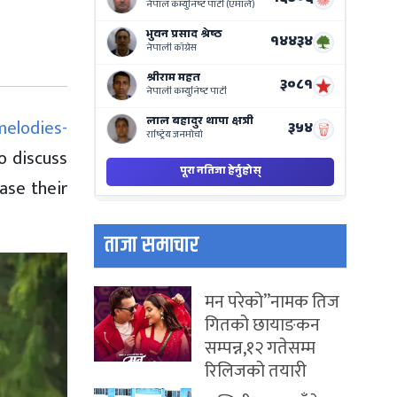
on
Nepse
Bajar
melodies-
to discuss
ase their
ताजा समाचार
मन परेको”नामक तिज
गितको छायाङकन
सम्पन्न,१२ गतेसम्म
रिलिजको तयारी