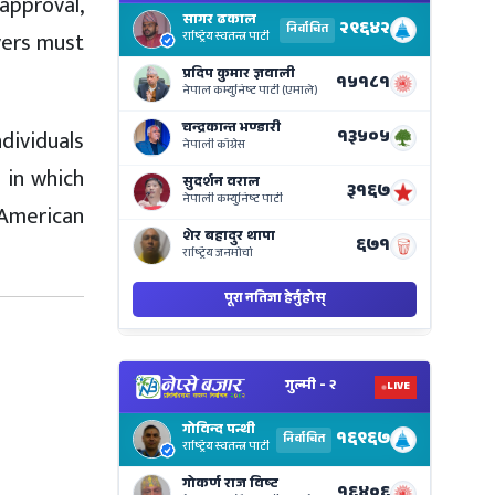
sapproval,
Electi
Result
vers must
Live
on
Nepse
dividuals
Bajar
h in which
 American
View
Nepal
Electi
Result
Live