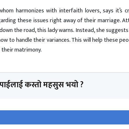
hom harmonizes with interfaith lovers, says it’s cri
garding these issues right away of their marriage. A
 down the road, this lady warns. Instead, she suggest
w to handle their variances. This will help these peo
n their matrimony.
तपाईलाई कस्तो महसुस भयो ?