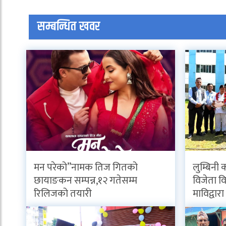
सम्बन्धित खवर
मन परेको”नामक तिज गितको
लुम्बिनी 
छायाङकन सम्पन्न,१२ गतेसम्म
विजेता विद
रिलिजको तयारी
माविद्वार