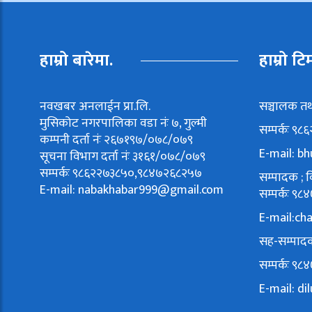
हाम्रो बारेमा.
हाम्रो टि
नवखबर अनलाईन प्रा.लि.
सञ्चालक तथ
मुसिकोट नगरपालिका वडा नंः ७, गुल्मी
सम्पर्कः ९
कम्पनी दर्ता नंः २६७१९७/०७८/०७९
E-mail:
bh
सूचना विभाग दर्ता नंः ३१६१/०७८/०७९
सम्पर्कः ९८६२२७३८५०,९८४७२६८२५७
सम्पादक ; वि
E-mail:
nabakhabar999@gmail.com
सम्पर्कः 
E-mail:
ch
सह-सम्पादक
सम्पर्कः 
E-mail:
di