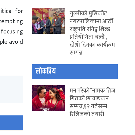
tical for
गुल्मीको मुसिकोट
नगरपालिकामा आठौँ
ttempting
राष्ट्रपति रनिङ्ग शिल्ड
s focusing
प्रतियोगिता चल्दै ,
ple avoid
दोश्रो दिनका कार्यक्रम
सम्पन्न
लोकप्रिय
मन परेको”नामक तिज
गितको छायाङकन
सम्पन्न,१२ गतेसम्म
रिलिजको तयारी