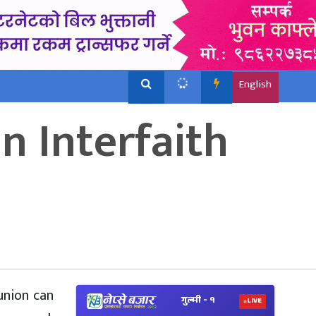
English
n Interfaith
View
union can
Nepal