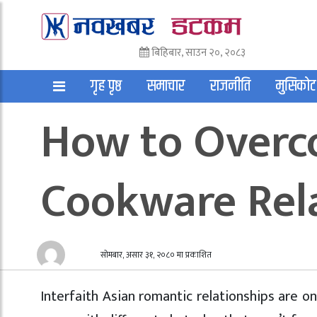
बिहिबार, साउन २०, २०८३
गृह पृष्ठ
समाचार
राजनीति
मुसिकोट
How to Overcom
अन्तराष्ट्रिय
साहित्य
अन्य
Cookware Rel
सोमबार, असार ३१, २०८० मा प्रकाशित
Interfaith Asian romantic relationships are o