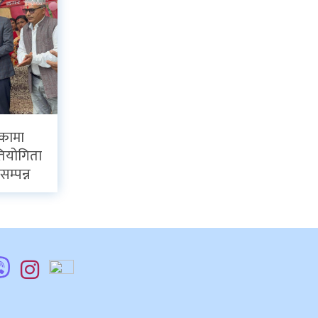
िकामा
्रतियोगिता
सम्पन्न