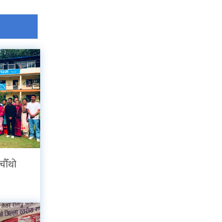
चौँथो