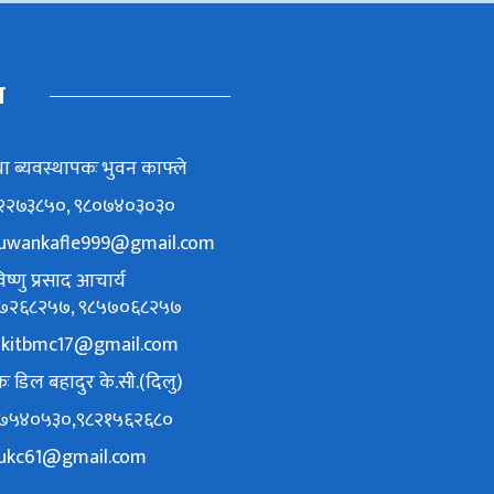
म
ा ब्यवस्थापकः भुवन काफ्ले
८६२२७३८५०, ९८०७४०३०३०
uwankafle999@gmail.com
ष्णु प्रसाद आचार्य
९८४७२६८२५७, ९८५७०६८२५७
akitbmc17@gmail.com
ः डिल बहादुर के.सी.(दिलु)
९८४७५४०५३०,९८२१५६२६८०
lukc61@gmail.com