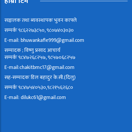
हाम्रो टिम
सञ्चालक तथा ब्यवस्थापकः भुवन काफ्ले
सम्पर्कः ९८६२२७३८५०, ९८०७४०३०३०
E-mail:
bhuwankafle999@gmail.com
सम्पादक ; विष्णु प्रसाद आचार्य
सम्पर्कः ९८४७२६८२५७, ९८५७०६८२५७
E-mail:
chakitbmc17@gmail.com
सह-सम्पादकः डिल बहादुर के.सी.(दिलु)
सम्पर्कः ९८४७५४०५३०,९८२१५६२६८०
E-mail:
dilukc61@gmail.com