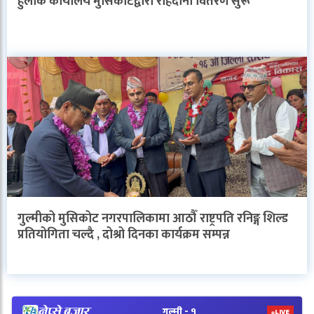
हुलाक कार्यालय मुसिकोटद्वारा राहदानी वितरण सुरू
गुल्मीको मुसिकोट नगरपालिकामा आठौँ राष्ट्रपति रनिङ्ग शिल्ड
प्रतियोगिता चल्दै , दोश्रो दिनका कार्यक्रम सम्पन्न
V