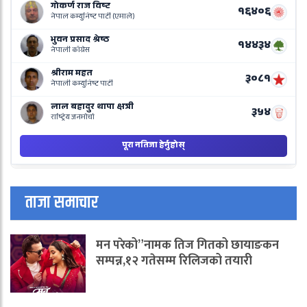
L
o
N
B
ताजा समाचार
मन परेको”नामक तिज गितको छायाङकन
सम्पन्न,१२ गतेसम्म रिलिजको तयारी