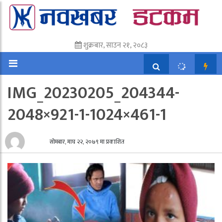
शुक्रबार, साउन २१, २०८३
IMG_20230205_204344-
2048×921-1-1024×461-1
सोमबार, माघ २२, २०७९ मा प्रकाशित