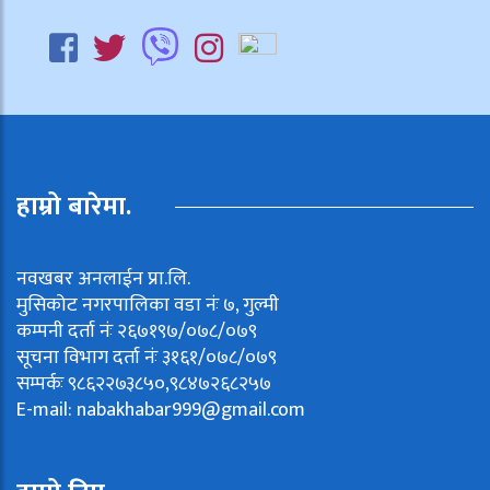
हाम्रो बारेमा.
नवखबर अनलाईन प्रा.लि.
मुसिकोट नगरपालिका वडा नंः ७, गुल्मी
कम्पनी दर्ता नंः २६७१९७/०७८/०७९
सूचना विभाग दर्ता नंः ३१६१/०७८/०७९
सम्पर्कः ९८६२२७३८५०,९८४७२६८२५७
E-mail:
nabakhabar999@gmail.com